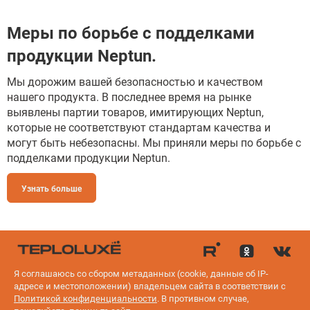
Меры по борьбе с подделками
продукции Neptun.
Мы дорожим вашей безопасностью и качеством
нашего продукта. В последнее время на рынке
выявлены партии товаров, имитирующих Neptun,
которые не соответствуют стандартам качества и
могут быть небезопасны. Мы приняли меры по борьбе с
подделками продукции Neptun.
Узнать больше
Я соглашаюсь со сбором метаданных (cookie, данные об IP-
адресе и местоположении) владельцем сайта в соответствии с
Политикой конфиденциальности
.
В противном случае,
Политика конфиденциальности